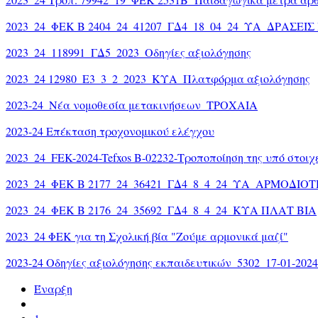
2023_24_ΦΕΚ Β 2404_24_41207_ΓΔ4_18_04_24_ΥΑ_ΔΡΑΣΕΙΣ
2023_24_118991_ΓΔ5_2023_Οδηγίες αξιολόγησης
2023_24 12980_Ε3_3_2_2023_ΚΥΑ_Πλατφόρμα αξιολόγησης
2023-24_Νέα νομοθεσία μετακινήσεων_ΤΡΟΧΑΙΑ
2023-24 Επέκταση τροχονομικού ελέγχου
2023_24_FEK-2024-Tefxos B-02232-Τροποποίηση της υπό στοιχε
2023_24_ΦΕΚ Β 2177_24_36421_ΓΔ4_8_4_24_ΥΑ_ΑΡΜΟΔΙΟ
2023_24_ΦΕΚ Β 2176_24_35692_ΓΔ4_8_4_24_ΚΥΑ ΠΛΑΤ ΒΙΑ
2023_24 ΦΕΚ για τη Σχολική βία "Ζούμε αρμονικά μαζί"
2023-24 Οδηγίες αξιολόγησης εκπαιδευτικών_5302_17-01-2024
Έναρξη