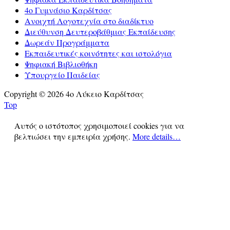
4ο Γυμνάσιο Καρδίτσας
Ανοιχτή Λογοτεχνία στο διαδίκτυο
Διεύθυνση Δευτεροβάθμιας Εκπαίδευσης
Δωρεάν Προγράμματα
Εκπαιδευτικές κοινότητες και ιστολόγια
Ψηφιακή Βιβλιοθήκη
Υπουργείο Παιδείας
Copyright © 2026 4ο Λύκειο Καρδίτσας
Top
Αυτός ο ιστότοπος χρησιμοποιεί cookies για να
βελτιώσει την εμπειρία χρήσης.
More details…