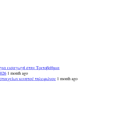
για εισαγωγή στην Τριτοβάθμια
026
1 month ago
 στοιχείων κινητού τηλεφώνου
1 month ago