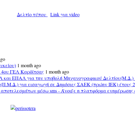
Δελτίο τύπου
Link για video
ago
υκείου)
1 month ago
υ 4ου ΓΕΛ Καρδίτσας
1 month ago
Λ και ΕΠΑΛ για την υποβολή Μηχανογραφικού Δελτίου(Μ.Δ.) 
.Μ.Δ.) για εισαγωγή σε Δημόσιες ΣΑΕΚ (πρώην ΙΕΚ) έτους 2
ν αποτελεσμάτων μέσω sms - Άνοιξε η πλατφόρμα ενημέρωσης