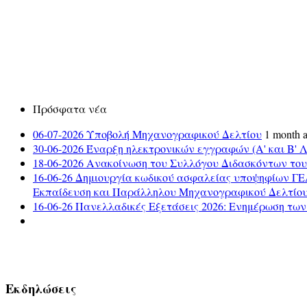
Πρόσφατα νέα
06-07-2026 Υποβολή Μηχανογραφικού Δελτίου
1 month 
30-06-2026 Έναρξη ηλεκτρονικών εγγραφών (Α' και Β' Λ
18-06-2026 Ανακοίνωση του Συλλόγου Διδασκόντων το
16-06-26 Δημιουργία κωδικού ασφαλείας υποψηφίων ΓΕ
Εκπαίδευση και Παράλληλου Μηχανογραφικού Δελτίου(Π
16-06-26 Πανελλαδικές Εξετάσεις 2026: Ενημέρωση τω
Εκδηλώσεις