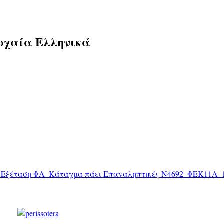
ρχαία Ελληνικά
1_Εξέταση ΦΑ_Κάταγμα πάει Επαναληπτικές
Ν4692_ΦΕΚ11Α_1