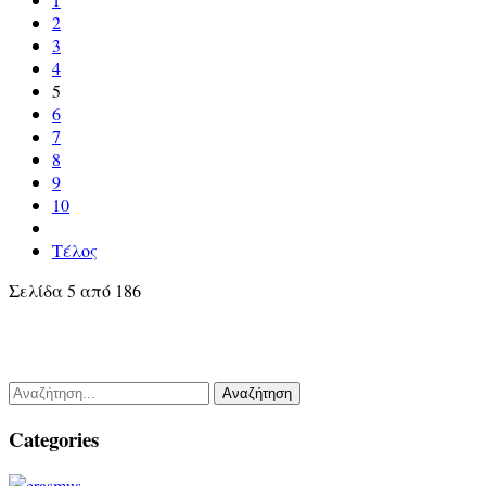
2
3
4
5
6
7
8
9
10
Τέλος
Σελίδα 5 από 186
Αναζήτηση
Categories