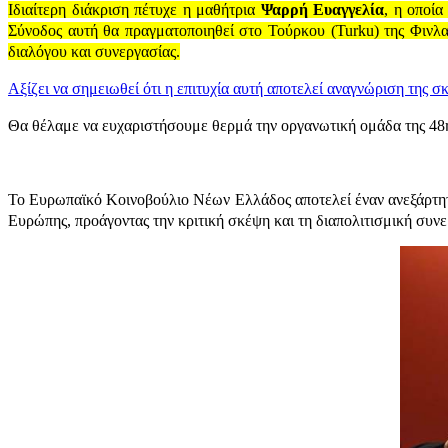
Ιδιαίτερη διάκριση πέτυχε η μαθήτρια
Ψαρρή Ευαγγελία
, η οποί
Σύνοδος αυτή θα πραγματοποιηθεί στο Τούρκου (Turku) της Φινλαν
διαλόγου και συνεργασίας.
Αξίζει να σημειωθεί ότι η επιτυχία αυτή αποτελεί αναγνώριση της 
Θα θέλαμε να ευχαριστήσουμε θερμά την οργανωτική ομάδα της 48η
Το Ευρωπαϊκό Κοινοβούλιο Νέων Ελλάδος αποτελεί έναν ανεξάρτητο
Ευρώπης, προάγοντας την κριτική σκέψη και τη διαπολιτισμική συνε