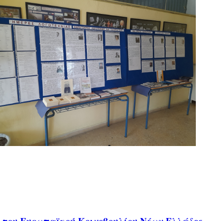
ς του Ευρωπαϊκού Κοινοβουλίου Νέων Ελλάδος,