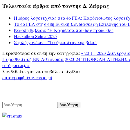
Τελευταία άρθρα από τον/την Δ. Ζάρρας
Ημέρες λογοτεχνίας στο 4ο ΓΕΛ: Καρδιτσιώτες λογοτέχ
Το 4ο ΓΕΛ στην 48η Εθνική Συνδιάσκεψη Επιλογής του
Έκδοση βιβλίου: "Η Καρδίτσα που δεν πρόδωσε"
Hackathon Selma 2025
Σχολή γονέων - "Τα όρια στην εφηβεία"
Περισσότερα σε αυτή την κατηγορία:
« 20-11-2023 Διενέργε
Πυροσβεστική-ΕΝ-Αστυνομία
2023-24 ΥΠΟΒΟΛΗ ΑΙΤΗΣΗΣ-
απόφοιτοι). »
Συνδεθείτε για να υποβάλετε σχόλια
επιστροφή στην κορυφή
Αναζήτηση